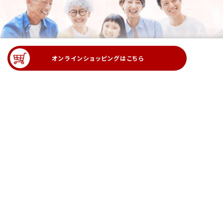
オンラインショッピングは
こちら
贈答用に最適な国産肉や黒毛和牛をご用意しております。
折り
箱に詰めて、ご要望に合わせた「のし」「ふろしき」「メッセージ」
等
ギフトにふさわしい包装も承ります。
大切な方への贈り物
に、品質と心を込めた逸品をぜひご利用くださいませ。