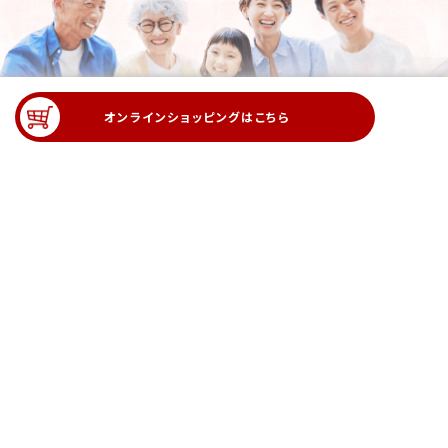
オンラインショッピングは
こちら
贈答用に最適な国産肉や黒毛和牛をご用意しております。
折り
箱に詰めて、ご要望に合わせた「のし」「ふろしき」「メッセージ」
等
ギフトにふさわしい包装も承ります。
大切な方への贈り物
に、品質と心を込めた逸品をぜひご利用くださいませ。